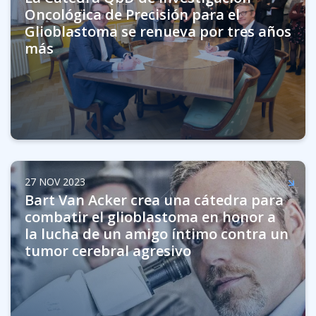
Oncológica de Precisión para el
Glioblastoma se renueva por tres años
más
27 NOV 2023
Bart Van Acker crea una cátedra para
combatir el glioblastoma en honor a
la lucha de un amigo íntimo contra un
tumor cerebral agresivo