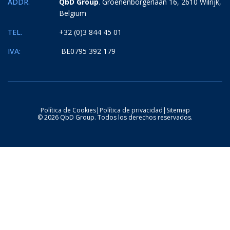
ADDR.
QbD Group
. Groenenborgerlaan 16, 2610 Wilrijk,
Belgium
TEL.
+32 (0)3 844 45 01
IVA:
BE0795 392 179
Política de Cookies
|
Política de privacidad
|
Sitemap
© 2026 QbD Group. Todos los derechos reservados.