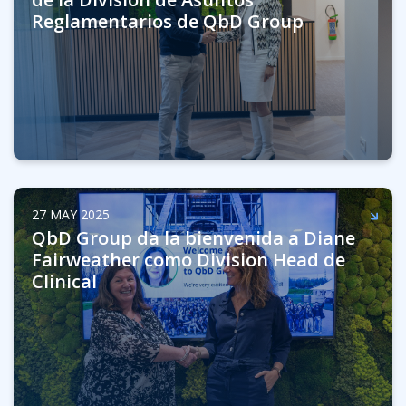
Reglamentarios de QbD Group
27 MAY 2025
QbD Group da la bienvenida a Diane
Fairweather como Division Head de
Clinical