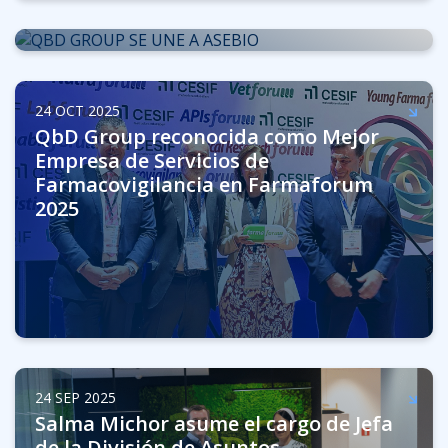
17 NOV 2025
QbD Group se une a ASEBIO: Un paso
estratégico en nuestro compromiso
24 OCT 2025
con la excelencia científica
QbD Group reconocida como Mejor
Empresa de Servicios de
Farmacovigilancia en Farmaforum
2025
24 SEP 2025
Salma Michor asume el cargo de Jefa
de la División de Asuntos